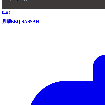
BBQ
月曜BBQ SASSAN